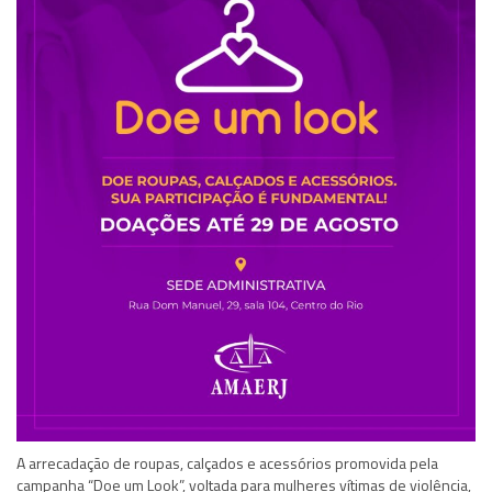
A arrecadação de roupas, calçados e acessórios promovida pela
campanha “Doe um Look”, voltada para mulheres vítimas de violência,