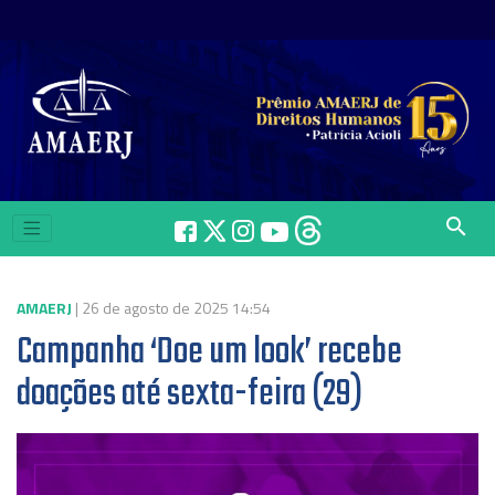
search
AMAERJ
| 26 de agosto de 2025 14:54
Campanha ‘Doe um look’ recebe
doações até sexta-feira (29)