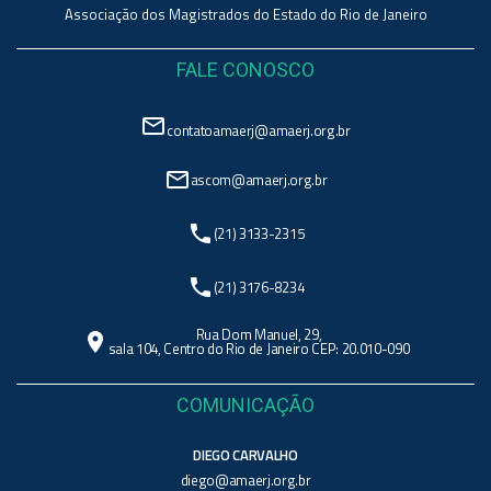
Associação dos Magistrados do Estado do Rio de Janeiro
FALE CONOSCO
mail_outline
contatoamaerj@amaerj.org.br
mail_outline
ascom@amaerj.org.br
phone
(21) 3133-2315
phone
(21) 3176-8234
Rua Dom Manuel, 29,
location_on
sala 104, Centro do Rio de Janeiro CEP: 20.010-090
COMUNICAÇÃO
DIEGO CARVALHO
diego@amaerj.org.br