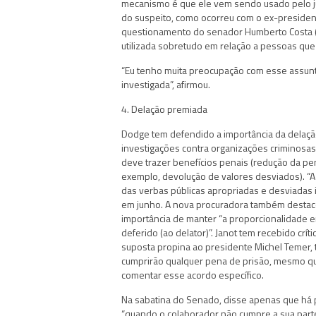
mecanismo é que ele vem sendo usado pelo ju
do suspeito, como ocorreu com o ex-president
questionamento do senador Humberto Costa (P
utilizada sobretudo em relação a pessoas que
“Eu tenho muita preocupação com esse assunt
investigada”, afirmou.
4. Delação premiada
Dodge tem defendido a importância da delação
investigações contra organizações criminosas
deve trazer benefícios penais (redução da p
exemplo, devolução de valores desviados). “A 
das verbas públicas apropriadas e desviadas il
em junho. A nova procuradora também destaco
importância de manter “a proporcionalidade e
deferido (ao delator)”. Janot tem recebido crí
suposta propina ao presidente Michel Temer, t
cumprirão qualquer pena de prisão, mesmo qu
comentar esse acordo específico.
Na sabatina do Senado, disse apenas que há p
“quando o colaborador não cumpre a sua part