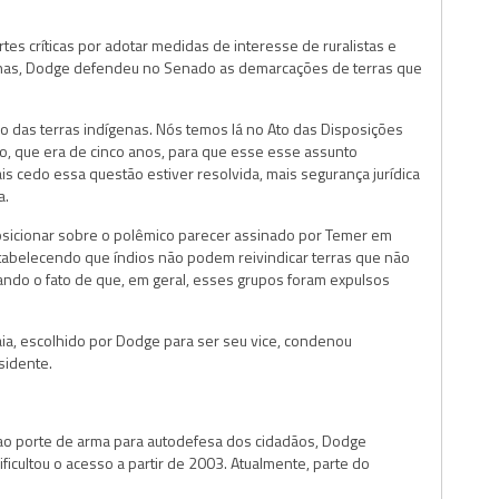
s críticas por adotar medidas de interesse de ruralistas e
genas, Dodge defendeu no Senado as demarcações de terras que
o das terras indígenas. Nós temos lá no Ato das Disposições
azo, que era de cinco anos, para que esse esse assunto
is cedo essa questão estiver resolvida, mais segurança jurídica
a.
osicionar sobre o polêmico parecer assinado por Temer em
stabelecendo que índios não podem reivindicar terras que não
do o fato de que, em geral, esses grupos foram expulsos
ia, escolhido por Dodge para ser seu vice, condenou
sidente.
 ao porte de arma para autodefesa dos cidadãos, Dodge
cultou o acesso a partir de 2003. Atualmente, parte do