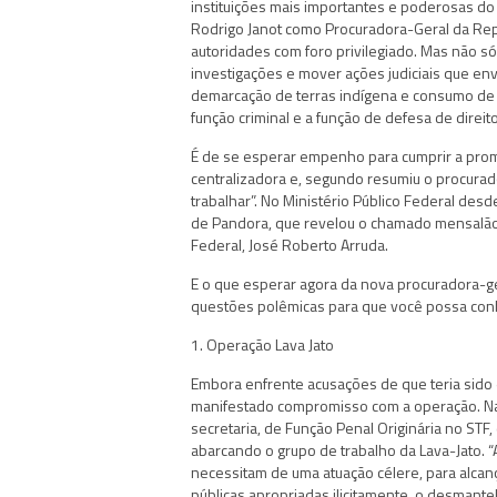
instituições mais importantes e poderosas do 
Rodrigo Janot como Procuradora-Geral da Repú
autoridades com foro privilegiado. Mas não só
investigações e mover ações judiciais que en
demarcação de terras indígena e consumo de d
função criminal e a função de defesa de direit
É de se esperar empenho para cumprir a prom
centralizadora e, segundo resumiu o procurador
trabalhar”. No Ministério Público Federal desd
de Pandora, que revelou o chamado mensalão 
Federal, José Roberto Arruda.
E o que esperar agora da nova procuradora-g
questões polêmicas para que você possa con
1. Operação Lava Jato
Embora enfrente acusações de que teria sido e
manifestado compromisso com a operação. Na
secretaria, de Função Penal Originária no STF,
abarcando o grupo de trabalho da Lava-Jato. 
necessitam de uma atuação célere, para alcanç
públicas apropriadas ilicitamente, o desman