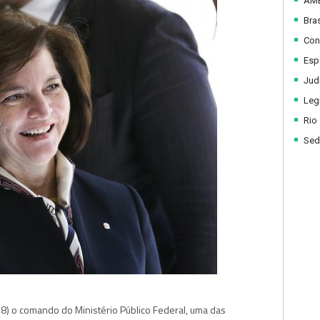
AM
Bras
Con
Esp
Judi
Legi
Rio
Sed
8) o comando do Ministério Público Federal, uma das