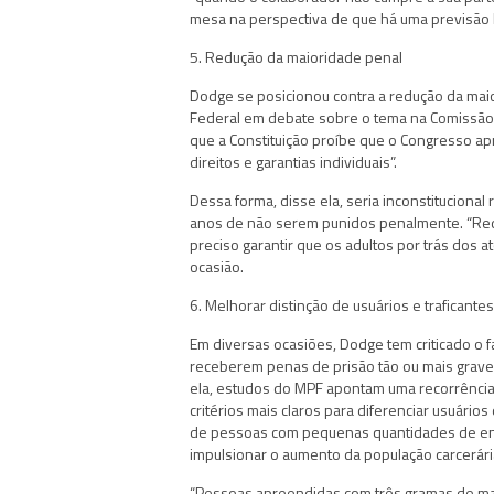
mesa na perspectiva de que há uma previsão le
5. Redução da maioridade penal
Dodge se posicionou contra a redução da maio
Federal em debate sobre o tema na Comissão 
que a Constituição proíbe que o Congresso apr
direitos e garantias individuais”.
Dessa forma, disse ela, seria inconstitucional
anos de não serem punidos penalmente. “Reduz
preciso garantir que os adultos por trás dos 
ocasião.
6. Melhorar distinção de usuários e traficante
Em diversas ocasiões, Dodge tem criticado o
receberem penas de prisão tão ou mais grav
ela, estudos do MPF apontam uma recorrênci
critérios mais claros para diferenciar usuári
de pessoas com pequenas quantidades de ento
impulsionar o aumento da população carcerári
“Pessoas apreendidas com três gramas de mac