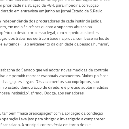
r prioridade na atuação da PGR, para impedir a corrupção
eclarado em entrevista em junho ao jornal Estado de S.Paulo.
independência dos procuradores da cada instância judicial
anto, em meio às críticas quanto a supostos abusos na
pério do devido processo legal, com respeito aos limites
ução dos trabalhos será com base na prova, com base na lei, de
que evitemos (…) o aviltamento da dignidade da pessoa humana”,
 sabatina do Senado que vai adotar novas medidas de controle
ivo de permitir rastrear eventuais vazamentos. Muitos políticos
 divulgações ilegais. “Os vazamentos são impróprios, são
om o Estado democrático de direito, e é preciso adotar medidas
ossa instituição”, afirmou Dodge, aos senadores.
u também “muita preocupação” com a aplicação da condução
 operação Lava Jato para obrigar o investigado a comparecer
ficar calado. A principal controvérsia em torno desse