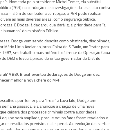
país. Nomeada pelo presidente Michel Temer, ela substitui
blica (PGR) na condução das investigações da Lava Jato contra
 isso – além de combater a corrupção, a PGR pode realizar
volvem as mais diversas áreas, como segurança pública,
rogas. E Dodge já declarou que dará igual prioridade para “a
os humanos” do ministério Público.
essa. Dodge vem sendo descrita como obstinada, disciplinada,
 Mário Lúcio Avelar ao jornal Folha de S.Paulo, um “trator para
e 1987, seu trabalho mais notório foi à frente da Operação Caixa
do DEM e levou à prisão do então governador do Distrito
eral? A BBC Brasil levantou declarações de Dodge em dez
hecer melhor a nova chefe do MPF.
scolhida por Temer para “frear” a Lava Jato, Dodge tem
 semana passada, ela anunciou a criação de uma nova
 que cuidará dos processos criminais contra autoridades,
“A equipe será ampliada, porque novos fatos foram revelados e
ar os resultados previstos na lei penal. A devolução das verbas
telamento dos esquemas de corrupção e a condenação penal são