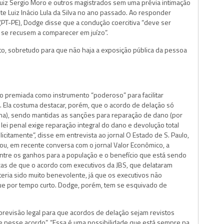
iz Sergio Moro e outros magistrados sem uma prévia intimação
e Luiz Inácio Lula da Silva no ano passado. Ao responder
T-PE), Dodge disse que a condução coercitiva “deve ser
 se recusem a comparecer em juízo”.
o, sobretudo para que não haja a exposição pública da pessoa
 premiada como instrumento “poderoso” para facilitar
. Ela costuma destacar, porém, que o acordo de delação só
ena), sendo mantidas as sanções para reparação de dano (por
lei penal exige reparação integral do dano e devolução total
icitamente”, disse em entrevista ao jornal O Estado de S. Paulo,
u, em recente conversa com o jornal Valor Econômico, a
ntre os ganhos para a população e o benefício que está sendo
ticas de que o acordo com executivos da JBS, que delataram
eria sido muito benevolente, já que os executivos não
e por tempo curto. Dodge, porém, tem se esquivado de
revisão legal para que acordos de delação sejam revistos
e nesse acordo”. “Essa é uma possibilidade que está sempre na