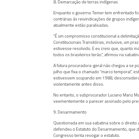
8. Demarcação de terras indígenas
Enquanto o governo Temer tem enfrentado forte
contrárias às reivindicações de grupos indí
atualmente estão paralisadas.
“É um compromisso constitucional a delimitaçã
Constitucionais Transitórias, inclusive, um pr
estivesse resolvido. E eu creio que, quanto ma
todos os brasileiros terão”, afirmou na sabatin
A futura procuradora-geral não chegou a se p
julho que fixa o chamado “marco temporal”, e
estivessem ocupando em 1988, desconsideran
violentamente antes disso.
No entanto, o subprocurador Luciano Mariz Ma
veementemente o parecer assinado pelo pre
9. Desarmamento
Questionada em sua sabatina sobre o direito
defendeu o Estatuto do Desarmamento, que difi
Congresso tenta revogar o estatuto.