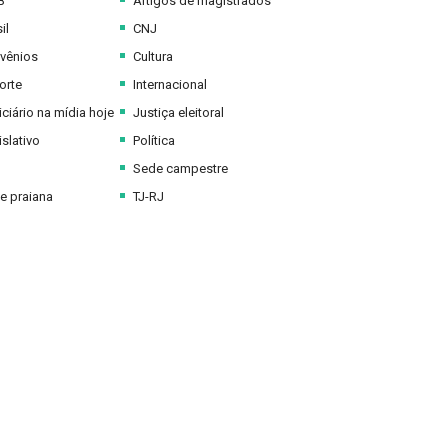
B
Artigos de magistrados
il
CNJ
vênios
Cultura
orte
Internacional
ciário na mídia hoje
Justiça eleitoral
slativo
Política
Sede campestre
e praiana
TJ-RJ