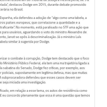
onelada”, destacou Dodge em 2015, durante debate promovido
rária no Brasil.
spanha, ela defendeu a adoção de “algo como uma tabela, a
tros países europeus, que correlacione a quantidade e a
o traficante”. No momento, está paralisado no STF uma ação que
s para usuários, aguardando o voto do ministro Alexandre de
to, Janot se opôs à descriminalização. Já o ministro Luís
bela similar à sugerida por Dodge.
izar o combate à corrupção, Dodge tem destacado que o foco
Ministério Público Federal, ela tem uma ma trajetória ligada a
a sabatina do Senado, Dodge fez críticas, por exemplo, aos
or policiais, supostamente em legítima defesa, mas que muitas
 A subprocuradora defendeu que esses casos devem ser
e seja iniciada uma investigação.
icado, em relação a esse tema, os autos de resistência como
. E eu concordo plenamente que essa é uma questão que temos