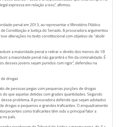
gal expressa em relação a isso”, afirmou.
ridade penal em 2013, ao representar o Ministério Público
de Constituição e Justiça do Senado. A procuradora argumentou
ove alterações no texto constitucional com objetivo de “abolir
 reduzir a maioridade penal e retirar o direito dos menos de 18
ir a maioridade penal não garantirá o fim da criminalidade. É
atos desses jovens sejam punidos com rigor”, defendeu na
s de drogas
 fato de pessoas pegas com pequenas porções de drogas
es do que aquelas detidas com grades quantidades. Segundo
a desse problema. A procuradora defende que sejam adotados
os de drogas e pequenos e grandes traficantes. O enquadramento
rpecentes como traficantes têm sido o principal fator a
a no país.
onha receberam do Tribunal de Justiça a mesma pena, de 3 a