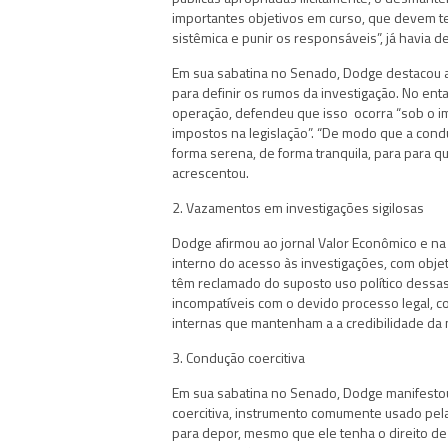
importantes objetivos em curso, que devem te
sistêmica e punir os responsáveis”, já havia d
Em sua sabatina no Senado, Dodge destacou a 
para definir os rumos da investigação. No ent
operação, defendeu que isso ocorra “sob o im
impostos na legislação”. “De modo que a cond
forma serena, de forma tranquila, para para 
acrescentou.
2. Vazamentos em investigações sigilosas
Dodge afirmou ao jornal Valor Econômico e na
interno do acesso às investigações, com objet
têm reclamado do suposto uso político dessas
incompatíveis com o devido processo legal, c
internas que mantenham a a credibilidade da n
3. Condução coercitiva
Em sua sabatina no Senado, Dodge manifesto
coercitiva, instrumento comumente usado pela
para depor, mesmo que ele tenha o direito de 