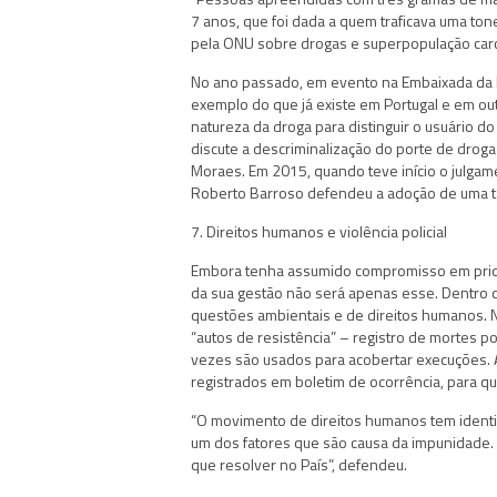
7 anos, que foi dada a quem traficava uma t
pela ONU sobre drogas e superpopulação carce
No ano passado, em evento na Embaixada da E
exemplo do que já existe em Portugal e em ou
natureza da droga para distinguir o usuário d
discute a descriminalização do porte de droga
Moraes. Em 2015, quando teve início o julgamen
Roberto Barroso defendeu a adoção de uma ta
7. Direitos humanos e violência policial
Embora tenha assumido compromisso em prior
da sua gestão não será apenas esse. Dentro do 
questões ambientais e de direitos humanos. N
“autos de resistência” – registro de mortes p
vezes são usados para acobertar execuções.
registrados em boletim de ocorrência, para qu
“O movimento de direitos humanos tem identif
um dos fatores que são causa da impunidade
que resolver no País”, defendeu.