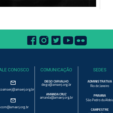
ALE CONOSCO
COMUNICAÇÃO
SEDES
DIEGO CARVALHO
ADMINISTRATIVA
mail_outline
diego@amaerj.org.br
Rio de Janeiro
toamaerj@amaerj.org.br
AMANDA CRUZ
PRAIANA
amanda@amaerj.org.br
mail_outline
São Pedro da Aldei
scom@amaerj.org.br
CAMPESTRE