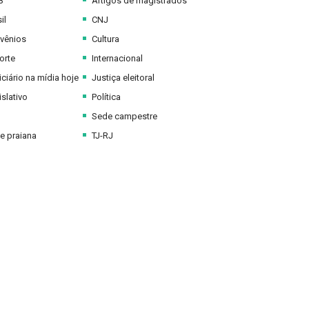
B
Artigos de magistrados
il
CNJ
vênios
Cultura
orte
Internacional
ciário na mídia hoje
Justiça eleitoral
slativo
Política
Sede campestre
e praiana
TJ-RJ