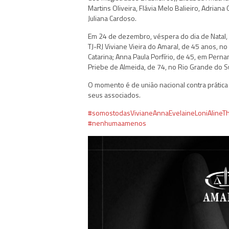
Martins Oliveira, Flávia Melo Balieiro, Adriana
Juliana Cardoso.
Em 24 de dezembro, véspera do dia de Natal, s
TJ-RJ Viviane Vieira do Amaral, de 45 anos, n
Catarina; Anna Paula Porfírio, de 45, em Pern
Priebe de Almeida, de 74, no Rio Grande do Sul
O momento é de união nacional contra prática 
seus associados.
#somostodasVivianeAnnaEvelaineLoniAlineTh
#nenhumaamenos