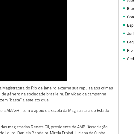
AM
Bras
Con
Esp
Judi
Legi
Rio
Sed
 a Magistratura do Rio de Janeiro externa sua repulsa aos crimes
s de gênero na sociedade brasileira. Em vídeo da campanha
zem “basta” a este ato cruel.
la AMAERJ, com o apoio da Escola da Magistratura do Estado
o das magistradas Renata Gil, presidente da AMB (Associação
o Louro, Daniela Bandeira, Mirela Erbisti, Luciana da Cunha