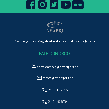
Associação dos Magistrados do Estado do Rio de Janeiro
FALE CONOSCO
mail_outline
contatoamaerj@amaerj.org.br
mail_outline
ascom@amaerj.org.br
phone
(21) 3133-2315
phone
(21) 3176-8234