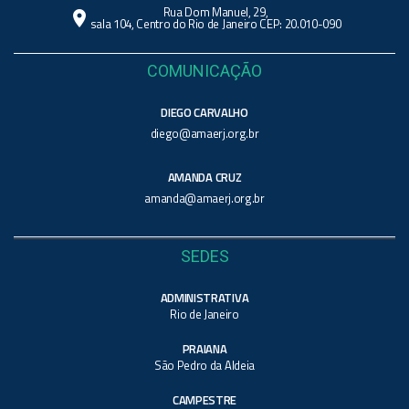
Rua Dom Manuel, 29,
location_on
sala 104, Centro do Rio de Janeiro CEP: 20.010-090
COMUNICAÇÃO
DIEGO CARVALHO
diego@amaerj.org.br
AMANDA CRUZ
amanda@amaerj.org.br
SEDES
ADMINISTRATIVA
Rio de Janeiro
PRAIANA
São Pedro da Aldeia
CAMPESTRE