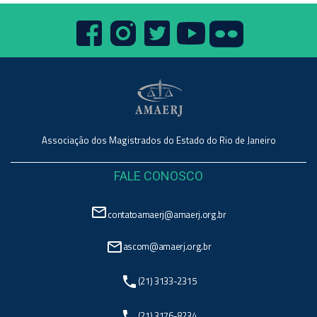
Associação dos Magistrados do Estado do Rio de Janeiro
FALE CONOSCO
mail_outline
contatoamaerj@amaerj.org.br
mail_outline
ascom@amaerj.org.br
phone
(21) 3133-2315
phone
(21) 3176-8234