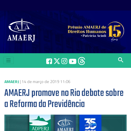
search
AMAERJ
| 14 de março de 2019 11:06
AMAERJ promove no Rio debate sobre
a Reforma da Previdência