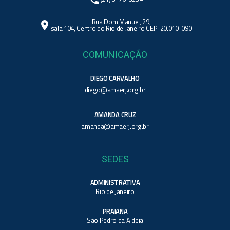
Rua Dom Manuel, 29,
location_on
sala 104, Centro do Rio de Janeiro CEP: 20.010-090
COMUNICAÇÃO
DIEGO CARVALHO
diego@amaerj.org.br
AMANDA CRUZ
amanda@amaerj.org.br
SEDES
ADMINISTRATIVA
Rio de Janeiro
PRAIANA
São Pedro da Aldeia