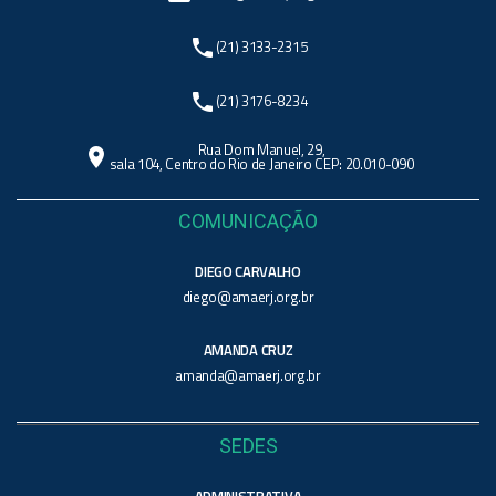
phone
(21) 3133-2315
phone
(21) 3176-8234
Rua Dom Manuel, 29,
location_on
sala 104, Centro do Rio de Janeiro CEP: 20.010-090
COMUNICAÇÃO
DIEGO CARVALHO
diego@amaerj.org.br
AMANDA CRUZ
amanda@amaerj.org.br
SEDES
ADMINISTRATIVA