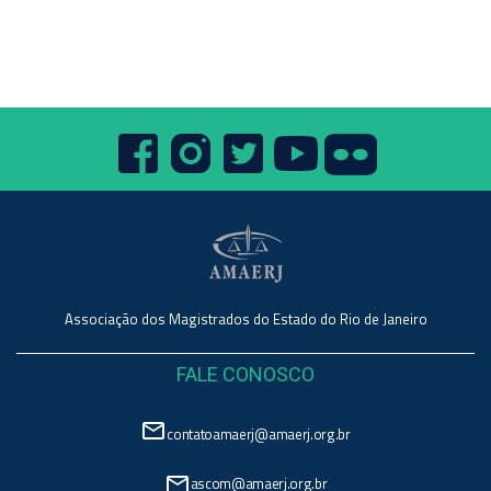
Associação dos Magistrados do Estado do Rio de Janeiro
FALE CONOSCO
mail_outline
contatoamaerj@amaerj.org.br
mail_outline
ascom@amaerj.org.br