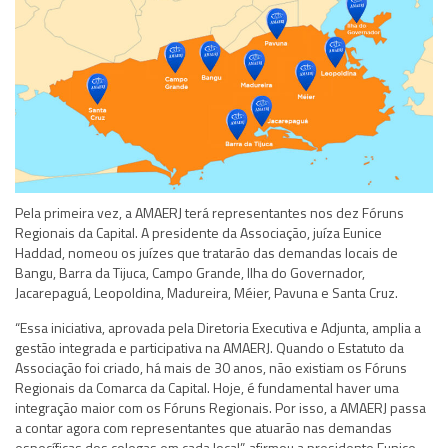
Pela primeira vez, a AMAERJ terá representantes nos dez Fóruns
Regionais da Capital. A presidente da Associação, juíza Eunice
Haddad, nomeou os juízes que tratarão das demandas locais de
Bangu, Barra da Tijuca, Campo Grande, Ilha do Governador,
Jacarepaguá, Leopoldina, Madureira, Méier, Pavuna e Santa Cruz.
“Essa iniciativa, aprovada pela Diretoria Executiva e Adjunta, amplia a
gestão integrada e participativa na AMAERJ. Quando o Estatuto da
Associação foi criado, há mais de 30 anos, não existiam os Fóruns
Regionais da Comarca da Capital. Hoje, é fundamental haver uma
integração maior com os Fóruns Regionais. Por isso, a AMAERJ passa
a contar agora com representantes que atuarão nas demandas
específicas dos colegas em cada local”, afirmou a presidente Eunice