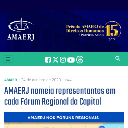
search
AMAERJ
| 24 de outubro de 2023 11:44
AMAERJ nomeia representantes em
cada Fórum Regional da Capital