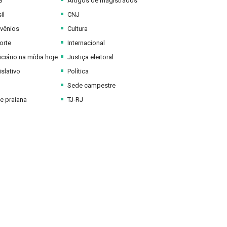
B
Artigos de magistrados
il
CNJ
vênios
Cultura
orte
Internacional
ciário na mídia hoje
Justiça eleitoral
slativo
Política
Sede campestre
e praiana
TJ-RJ