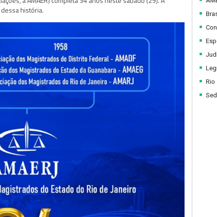
ações, a AMAERJ completa 34 anos neste sábado (29). A
AM
dessa história.
Bras
Con
Esp
Judi
Legi
Rio
Sed