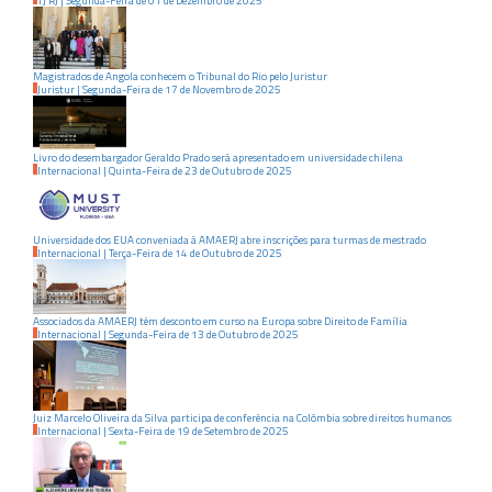
TJ RJ
|
Segunda-Feira
de
01
de
Dezembro
de
2025
Magistrados de Angola conhecem o Tribunal do Rio pelo Juristur
Juristur
|
Segunda-Feira
de
17
de
Novembro
de
2025
Livro do desembargador Geraldo Prado será apresentado em universidade chilena
Internacional
|
Quinta-Feira
de
23
de
Outubro
de
2025
Universidade dos EUA conveniada à AMAERJ abre inscrições para turmas de mestrado
Internacional
|
Terça-Feira
de
14
de
Outubro
de
2025
Associados da AMAERJ têm desconto em curso na Europa sobre Direito de Família
Internacional
|
Segunda-Feira
de
13
de
Outubro
de
2025
Juiz Marcelo Oliveira da Silva participa de conferência na Colômbia sobre direitos humanos
Internacional
|
Sexta-Feira
de
19
de
Setembro
de
2025