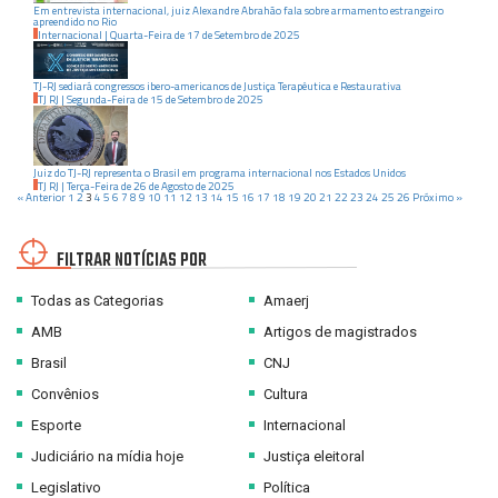
Em entrevista internacional, juiz Alexandre Abrahão fala sobre armamento estrangeiro
apreendido no Rio
Internacional
|
Quarta-Feira
de
17
de
Setembro
de
2025
TJ-RJ sediará congressos ibero-americanos de Justiça Terapêutica e Restaurativa
TJ RJ
|
Segunda-Feira
de
15
de
Setembro
de
2025
Juiz do TJ-RJ representa o Brasil em programa internacional nos Estados Unidos
TJ RJ
|
Terça-Feira
de
26
de
Agosto
de
2025
« Anterior
1
2
3
4
5
6
7
8
9
10
11
12
13
14
15
16
17
18
19
20
21
22
23
24
25
26
Próximo »
FILTRAR NOTÍCIAS POR
Todas as Categorias
Amaerj
AMB
Artigos de magistrados
Brasil
CNJ
Convênios
Cultura
Esporte
Internacional
Judiciário na mídia hoje
Justiça eleitoral
Legislativo
Política