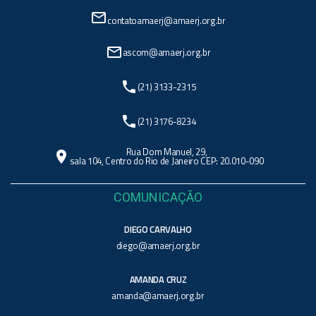
mail_outline
contatoamaerj@amaerj.org.br
mail_outline
ascom@amaerj.org.br
phone
(21) 3133-2315
phone
(21) 3176-8234
Rua Dom Manuel, 29,
location_on
sala 104, Centro do Rio de Janeiro CEP: 20.010-090
COMUNICAÇÃO
DIEGO CARVALHO
diego@amaerj.org.br
AMANDA CRUZ
amanda@amaerj.org.br