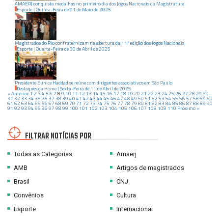
AMAERJ conquista medalhas no primeiro dia dos Jogos Nacionais da Magistratura
Esporte
|
Quinta-Feira
de
01
de
Maio
de
2025
Magistrados do Rio confraternizam na abertura da 11ª edição dos Jogos Nacionais
Esporte
|
Quarta-Feira
de
30
de
Abril
de
2025
Presidente Eunice Haddad se reúne com dirigentes associativos em São Paulo
Destaques da Home
|
Sexta-Feira
de
11
de
Abril
de
2025
« Anterior
1
2
3
4
5
6
7
8
9
10
11
12
13
14
15
16
17
18
19
20
21
22
23
24
25
26
27
28
29
30
31
32
33
34
35
36
37
38
39
40
41
42
43
44
45
46
47
48
49
50
51
52
53
54
55
56
57
58
59
60
61
62
63
64
65
66
67
68
69
70
71
72
73
74
75
76
77
78
79
80
81
82
83
84
85
86
87
88
89
90
91
92
93
94
95
96
97
98
99
100
101
102
103
104
105
106
107
108
109
110
Próximo »
FILTRAR NOTÍCIAS POR
Todas as Categorias
Amaerj
AMB
Artigos de magistrados
Brasil
CNJ
Convênios
Cultura
Esporte
Internacional