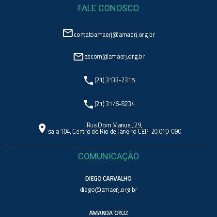
FALE CONOSCO
mail_outline
contatoamaerj@amaerj.org.br
mail_outline
ascom@amaerj.org.br
phone
(21) 3133-2315
phone
(21) 3176-8234
Rua Dom Manuel, 29,
location_on
sala 104, Centro do Rio de Janeiro CEP: 20.010-090
COMUNICAÇÃO
DIEGO CARVALHO
diego@amaerj.org.br
AMANDA CRUZ