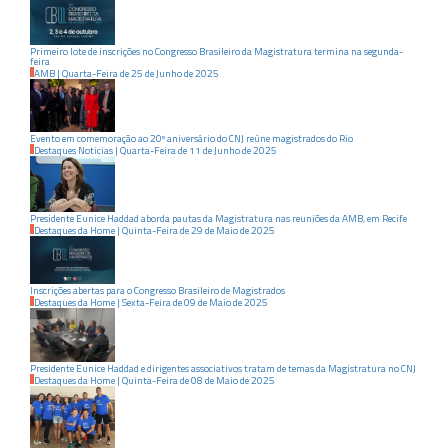
Primeiro lote de inscrições no Congresso Brasileiro da Magistratura termina na segunda-
feira
AMB
|
Quarta-Feira
de
25
de
Junho
de
2025
Evento em comemoração ao 20º aniversário do CNJ reúne magistrados do Rio
Destaques Noticias
|
Quarta-Feira
de
11
de
Junho
de
2025
Presidente Eunice Haddad aborda pautas da Magistratura nas reuniões da AMB, em Recife
Destaques da Home
|
Quinta-Feira
de
29
de
Maio
de
2025
Inscrições abertas para o Congresso Brasileiro de Magistrados
Destaques da Home
|
Sexta-Feira
de
09
de
Maio
de
2025
Presidente Eunice Haddad e dirigentes associativos tratam de temas da Magistratura no CNJ
Destaques da Home
|
Quinta-Feira
de
08
de
Maio
de
2025