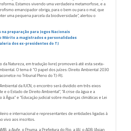
ransforma. Estamos vivendo uma verdadeira metamorfose, e a
rofismo emancipador obriga, para o bem ou para o mal, que
er uma pequena parcela da biodiversidade”, alertou o
 na preparação para Jogos Nacionais
do Mérito a magistrados e personalidades
aleria dos ex-presidentes do TJ
o da Natureza, em tradução livre) promoverá até esta sexta-
mbiental. O tema é “O papel dos juízes: Direito Ambiental 2030
aconetce no Tribunal Pleno do TJ-RJ.
Ambiental da IUCN, o encontro será dividido em três eixos
e e o Estado de Direito Ambiental”, “A crise da água e a
to à Água” e “Educação judicial sobre mudanças climáticas e Lei
ileiro e internacional e representantes de entidades ligadas à
 vivo aos inscritos.
B, a Ajufe, o Pnuma, a Prefeitura do Rio, a IAJ, o ADB (Asian