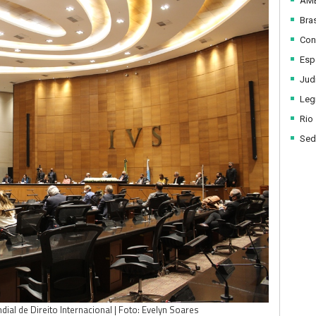
AM
Bras
Con
Esp
Judi
Legi
Rio
Sed
al de Direito Internacional | Foto: Evelyn Soares