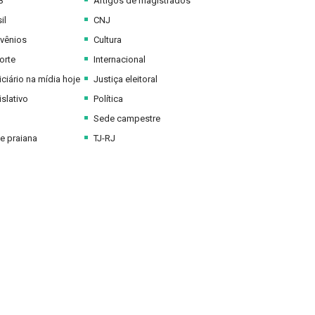
B
Artigos de magistrados
il
CNJ
vênios
Cultura
orte
Internacional
ciário na mídia hoje
Justiça eleitoral
slativo
Política
Sede campestre
e praiana
TJ-RJ