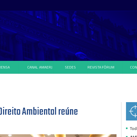
RENSA
CANAL
AMAERJ
SEDES
REVISTA
FÓRUM
CON
Direito Ambiental reúne
Toda