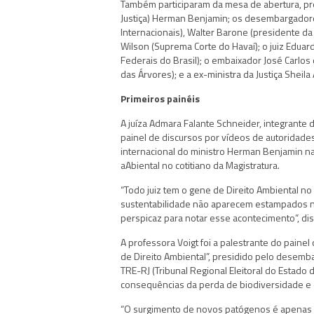
Também participaram da mesa de abertura, pres
Justiça) Herman Benjamin; os desembargadores
Internacionais), Walter Barone (presidente d
Wilson (Suprema Corte do Havaí); o juiz Edua
Federais do Brasil); o embaixador José Carlos d
das Árvores); e a ex-ministra da Justiça Sheila
Primeiros painéis
A juíza Admara Falante Schneider, integrante 
painel de discursos por vídeos de autoridades
internacional do ministro Herman Benjamin na 
aAbiental no cotitiano da Magistratura.
“Todo juiz tem o gene de Direito Ambiental no 
sustentabilidade não aparecem estampados no
perspicaz para notar esse acontecimento”, dis
A professora Voigt foi a palestrante do painel
de Direito Ambiental”, presidido pelo desemba
TRE-RJ (Tribunal Regional Eleitoral do Estado
consequências da perda de biodiversidade e 
“O surgimento de novos patógenos é apenas u