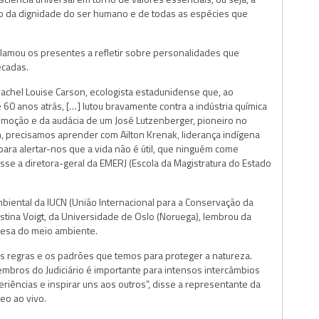
ão da dignidade do ser humano e de todas as espécies que
lamou os presentes a refletir sobre personalidades que
écadas.
achel Louise Carson, ecologista estadunidense que, ao
e 60 anos atrás, […] lutou bravamente contra a indústria química
oção e da audácia de um José Lutzenberger, pioneiro no
m, precisamos aprender com Ailton Krenak, liderança indígena
 para alertar-nos que a vida não é útil, que ninguém come
sse a diretora-geral da EMERJ (Escola da Magistratura do Estado
biental da IUCN (União Internacional para a Conservação da
istina Voigt, da Universidade de Oslo (Noruega), lembrou da
fesa do meio ambiente.
 as regras e os padrões que temos para proteger a natureza.
mbros do Judiciário é importante para intensos intercâmbios
riências e inspirar uns aos outros”, disse a representante da
eo ao vivo.