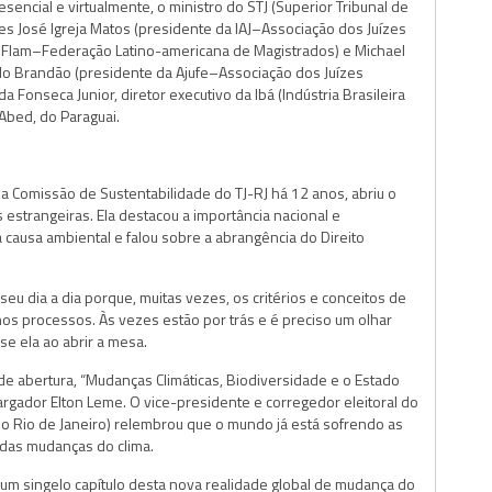
encial e virtualmente, o ministro do STJ (Superior Tribunal de
 José Igreja Matos (presidente da IAJ–Associação dos Juízes
a Flam–Federação Latino-americana de Magistrados) e Michael
rdo Brandão (presidente da Ajufe–Associação dos Juízes
a Fonseca Junior, diretor executivo da Ibá (Indústria Brasileira
 Abed, do Paraguai.
da Comissão de Sustentabilidade do TJ-RJ há 12 anos, abriu o
 estrangeiras. Ela destacou a importância nacional e
causa ambiental e falou sobre a abrangência do Direito
seu dia a dia porque, muitas vezes, os critérios e conceitos de
s processos. Às vezes estão por trás e é preciso um olhar
se ela ao abrir a mesa.
 de abertura, “Mudanças Climáticas, Biodiversidade e o Estado
rgador Elton Leme. O vice-presidente e corregedor eleitoral do
 do Rio de Janeiro) relembrou que o mundo já está sofrendo as
das mudanças do clima.
m singelo capítulo desta nova realidade global de mudança do