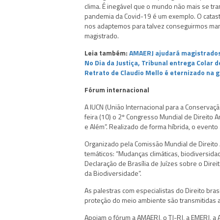
clima. É inegável que o mundo não mais se t
pandemia da Covid-19 é um exemplo. O catast
nos adaptemos para talvez conseguirmos mant
magistrado.
Leia também:
AMAERJ ajudará magistrados
No Dia da Justiça, Tribunal entrega Colar 
Retrato de Claudio Mello é eternizado na g
Fórum internacional
A IUCN (União Internacional para a Conservaçã
feira (10) o 2º Congresso Mundial de Direito A
e Além”. Realizado de forma híbrida, o evento 
Organizado pela Comissão Mundial de Direito 
temáticos: “Mudanças climáticas, biodiversidad
Declaração de Brasília de Juízes sobre o Direi
da Biodiversidade”.
As palestras com especialistas do Direito bras
proteção do meio ambiente são transmitidas ao
Apoiam o fórum a AMAERJ, o TJ-RJ, a EMERJ, a AM