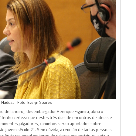
e Haddad | Foto: Evelyn Soares
Rio de Janeiro), desembargador Henrique Figueira, abriu o
 “Tenho certeza que nestes três dias de encontros de ideias e
de eminentes julgadores, caminhos serão apontados sobre
te jovem século 21. Sem dúvida, a reunião de tantas pessoas
ciência universal em torno de valores essenciais, ou seja, a