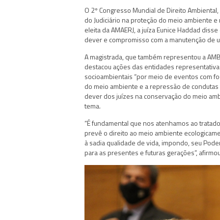
O 2º Congresso Mundial de Direito Ambiental, i
do Judiciário na proteção do meio ambiente e 
eleita da AMAERJ, a juíza Eunice Haddad disse
dever e compromisso com a manutenção de u
A magistrada, que também representou a AMB 
destacou ações das entidades representativa
socioambientais “por meio de eventos com foc
do meio ambiente e a repressão de condutas ilí
dever dos juízes na conservação do meio ambi
tema.
“É fundamental que nos atenhamos ao tratado
prevê o direito ao meio ambiente ecologicam
à sadia qualidade de vida, impondo, seu Poder
para as presentes e futuras gerações”, afirmou