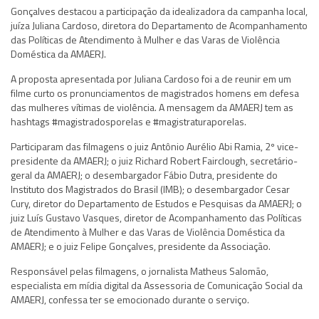
Gonçalves destacou a participação da idealizadora da campanha local,
juíza Juliana Cardoso, diretora do Departamento de Acompanhamento
das Políticas de Atendimento à Mulher e das Varas de Violência
Doméstica da AMAERJ.
A proposta apresentada por Juliana Cardoso foi a de reunir em um
filme curto os pronunciamentos de magistrados homens em defesa
das mulheres vítimas de violência. A mensagem da AMAERJ tem as
hashtags #magistradosporelas e #magistraturaporelas.
Participaram das filmagens o juiz Antônio Aurélio Abi Ramia, 2º vice-
presidente da AMAERJ; o juiz Richard Robert Fairclough, secretário-
geral da AMAERJ; o desembargador Fábio Dutra, presidente do
Instituto dos Magistrados do Brasil (IMB); o desembargador Cesar
Cury, diretor do Departamento de Estudos e Pesquisas da AMAERJ; o
juiz Luís Gustavo Vasques, diretor de Acompanhamento das Políticas
de Atendimento à Mulher e das Varas de Violência Doméstica da
AMAERJ; e o juiz Felipe Gonçalves, presidente da Associação.
Responsável pelas filmagens, o jornalista Matheus Salomão,
especialista em mídia digital da Assessoria de Comunicação Social da
AMAERJ, confessa ter se emocionado durante o serviço.