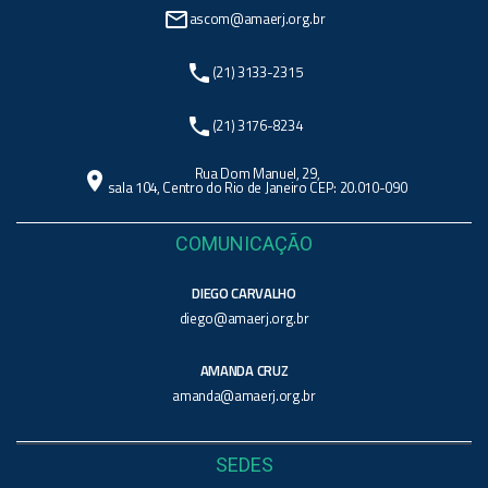
mail_outline
ascom@amaerj.org.br
phone
(21) 3133-2315
phone
(21) 3176-8234
Rua Dom Manuel, 29,
location_on
sala 104, Centro do Rio de Janeiro CEP: 20.010-090
COMUNICAÇÃO
DIEGO CARVALHO
diego@amaerj.org.br
AMANDA CRUZ
amanda@amaerj.org.br
SEDES