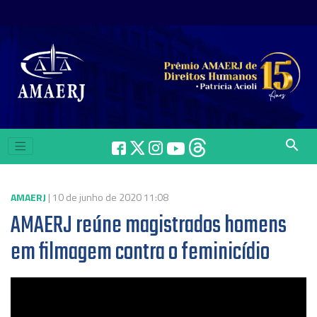
search
AMAERJ
| 10 de junho de 2020 11:08
AMAERJ reúne magistrados homens
em filmagem contra o feminicídio
Tocador
de
vídeo