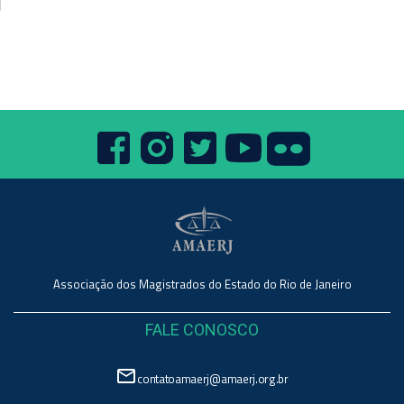
Associação dos Magistrados do Estado do Rio de Janeiro
FALE CONOSCO
mail_outline
contatoamaerj@amaerj.org.br