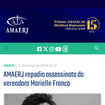
search
AMAERJ
| 15 de março de 2018 15:22
AMAERJ repudia assassinato da
vereadora Marielle Franco