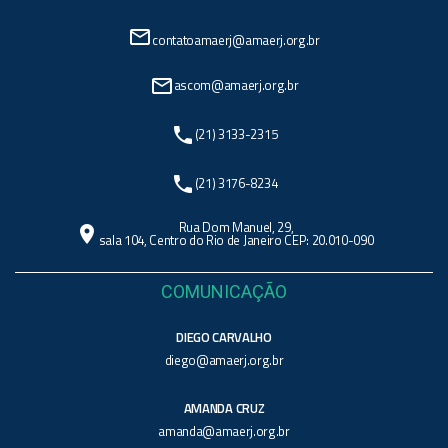
mail_outline
contatoamaerj@amaerj.org.br
mail_outline
ascom@amaerj.org.br
phone
(21) 3133-2315
phone
(21) 3176-8234
Rua Dom Manuel, 29,
location_on
sala 104, Centro do Rio de Janeiro CEP: 20.010-090
COMUNICAÇÃO
DIEGO CARVALHO
diego@amaerj.org.br
AMANDA CRUZ
amanda@amaerj.org.br